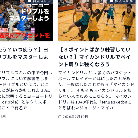
個人スキル
個人スキル
使う？いつ使う？】ヨ
【３ポイントばかり練習してい
リブルをマスターしよ
ない？】マイカンドリルでペイ
ント周りに強くなろう
ドリブルスキルの中で今回は
マイカンドリルとは 多くのバスケット
リブルについて解説をしま
ボールプレイヤーが耳にしたことがあ
ヨードリブルといえば、どこ
り、一度はしたことがある「マイカンド
ことがあるかもしれません。
リル」。 そもそもマイカンドリルを知
めに説明するとヨーヨードリ
らない人のためにこちらを。 マイカン
o dribble）とはクリスポー
ドリルは1940年代に「Mr.Basketball」
ことで有名で...
と呼ばれたジョージ・マイカ...
26日
2020年2月10日