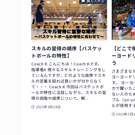
個人スキル
スキルの習得の順序【バスケッ
【どこで
トボールの特性】
ーヨード
う
Coach K こんにちは！Coach Kです。
指導者A 様々なスキルトレーニングをし
さまざまな
ているんですが、どのような順序でスキ
ヨーヨード
ルの定着を図れば良いかが分からなく
す。 ヨー
て・・・ Coach K 今回はバスケットボ
かで聞いた
ールの特性に注目しながら、スキルの習
ない人のた
得の段階や順序について、解...
ブル（yo-y
ルが使用する
2020年3月24日
2020年2月