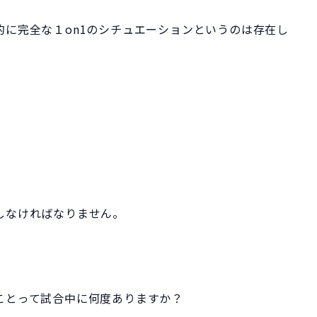
に完全な１on1のシチュエーションというのは存在し
しなければなりません
。
。
ことって試合中に何度ありますか？