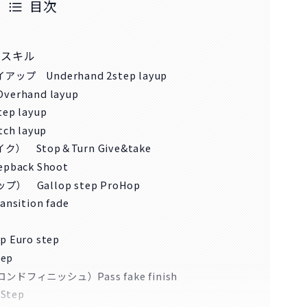
目次
ュスキル
 Underhand 2step layup
hand layup
 layup
h layup
Stop＆Turn Give&take
ack Shoot
Gallop step ProHop
ition fade
uro step
ep
フィニッシュ）Pass fake finish
Step