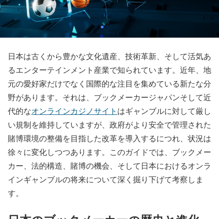
日本は古くから豊かな文化遺産、技術革新、そして活気あ
るエンターテインメント産業で知られています。近年、地
元の愛好家だけでなく国際的な注目を集めている新たな分
野があります。それは、ブックメーカージャパンそして近
代的な
オンラインカジノサイト
はギャンブルに対して厳し
い規制を維持していますが、政府がより安全で管理された
賭博環境の整備を目指した改革を導入するにつれ、状況は
徐々に変化しつつあります。このガイドでは、ブックメー
カー、法的構造、賭博の機会、そして日本におけるオンラ
インギャンブルの将来について深く掘り下げて考察しま
す。