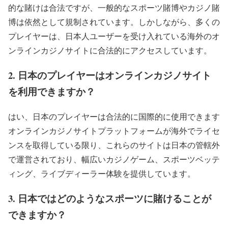
的な賭けは合法ですが、一般的なスポーツ賭博やカジノ賭
博は依然として規制されています。しかしながら、多くの
プレイヤーは、日本人ユーザーを受け入れている海外のオ
ンラインカジノサイトに合法的にアクセスしています。
2. 日本のプレイヤーはオンラインカジノサイト
を利用できますか？
はい、日本のプレイヤーは合法的に国際的に使用できます
オンラインカジノサイトプラットフォームが海外でライセ
ンスを取得している限り、これらのサイトは日本の管轄外
で運営されており、幅広いカジノゲーム、スポーツベッテ
ィング、ライブディーラー体験を提供しています。
3. 日本ではどのようなスポーツに賭けることが
できますか？