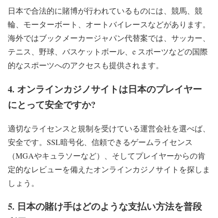
日本で合法的に賭博が行われているものには、競馬、競
輪、モーターボート、オートバイレースなどがあります。
海外ではブックメーカージャパン代替案では、サッカー、
テニス、野球、バスケットボール、e スポーツなどの国際
的なスポーツへのアクセスも提供されます。
4. オンラインカジノサイトは日本のプレイヤー
にとって安全ですか?
適切なライセンスと規制を受けている運営会社を選べば、
安全です。SSL暗号化、信頼できるゲームライセンス
（MGAやキュラソーなど）、そしてプレイヤーからの肯
定的なレビューを備えたオンラインカジノサイトを探しま
しょう。
5. 日本の賭け手はどのような支払い方法を普段