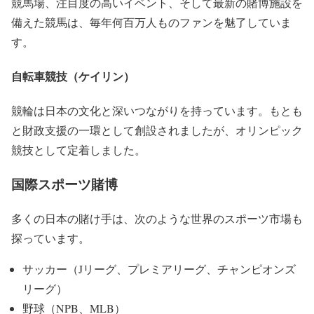
競馬場、注目度の高いイベント、そして最新の賭博施設を
備えた競馬は、毎年何百万人ものファンを魅了していま
す。
自転車競技（ケイリン）
競輪は日本の文化と深いつながりを持っています。もとも
と財政支援の一環として創設されましたが、オリンピック
競技として定着しました。
国際スポーツ賭博
多くの日本の賭け手は、次のような世界のスポーツ市場も
探っています。
サッカー（Jリーグ、プレミアリーグ、チャンピオンズ
リーグ）
野球（NPB、MLB）