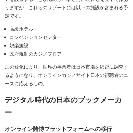
りますが、これらのリゾートには以下の施設が含まれる予
定です。
高級ホテル
コンベンションセンター
娯楽施設
政府規制のカジノフロア
この変化により、世界の事業者は日本市場を綿密に調査す
るようになり、オンラインカジノサイト日本の視聴者のニ
ーズに応えるもの。
デジタル時代の日本のブックメーカ
ー
オンライン賭博プラットフォームへの移行