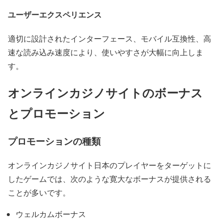
ユーザーエクスペリエンス
適切に設計されたインターフェース、モバイル互換性、高
速な読み込み速度により、使いやすさが大幅に向上しま
す。
オンラインカジノサイトのボーナス
とプロモーション
プロモーションの種類
オンラインカジノサイト日本のプレイヤーをターゲットに
したゲームでは、次のような寛大なボーナスが提供される
ことが多いです。
ウェルカムボーナス