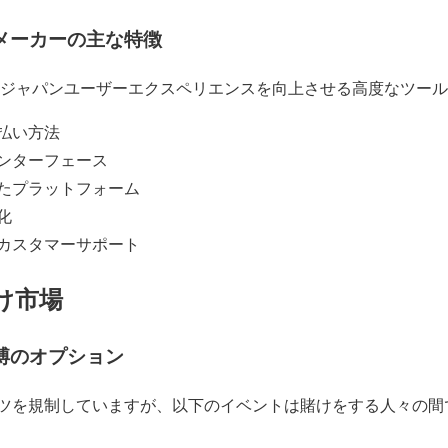
メーカーの主な特徴
ージャパンユーザーエクスペリエンスを向上させる高度なツール
払い方法
ンターフェース
たプラットフォーム
化
カスタマーサポート
け市場
博のオプション
ツを規制していますが、以下のイベントは賭けをする人々の間