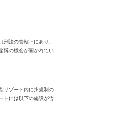
は刑法の管轄下にあり、
賭博の機会が開かれてい
型リゾート内に州規制の
ートには以下の施設が含