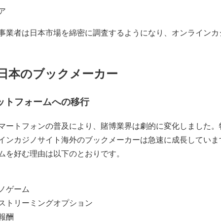
ア
事業者は日本市場を綿密に調査するようになり、オンラインカ
日本のブックメーカー
ットフォームへの移行
マートフォンの普及により、賭博業界は劇的に変化しました。
インカジノサイト海外のブックメーカーは急速に成長していま
ムを好む理由は以下のとおりです。
ノゲーム
ストリーミングオプション
報酬