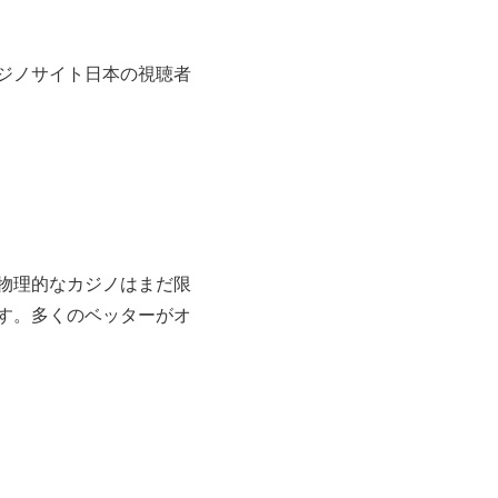
ジノサイト日本の視聴者
物理的なカジノはまだ限
す。多くのベッターがオ