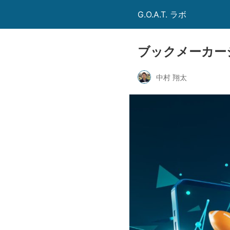
G.O.A.T. ラボ
ブックメーカー
中村 翔太