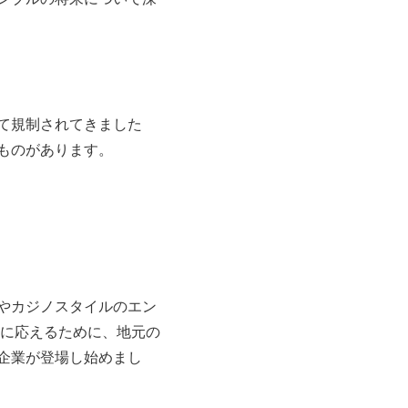
て規制されてきました
ものがあります。
やカジノスタイルのエン
に応えるために、地元の
企業が登場し始めまし