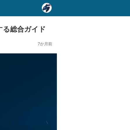
する総合ガイド
7か月前