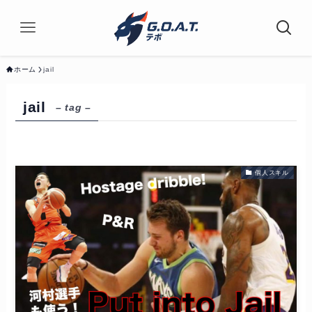
ホーム
jail
jail
– tag –
個人スキル