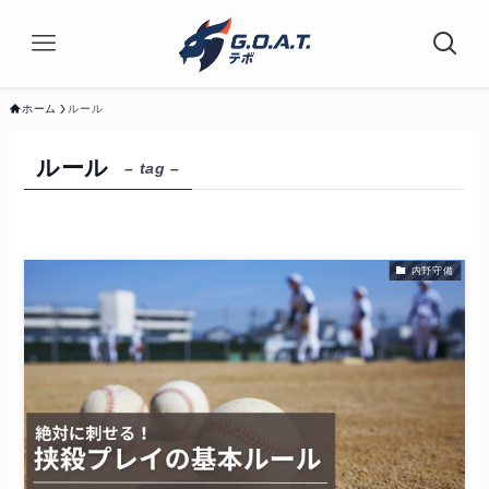
ホーム
ルール
ルール
– tag –
内野守備