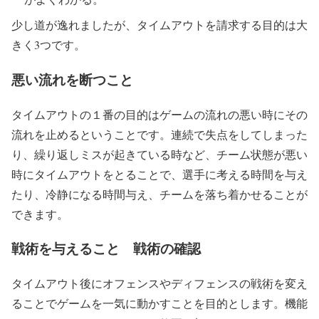
少し道が逸れましたが、タイムアウトを請求する目的は大
生きていく上でもとても大切。
きく3つです。
こういう能力を身につけさせることが指導者のゴー
ルな気がします。
pic.twitter.com/v6SU2wSwiF
悪い流れを断つこと
— Coach K 高校野球指導者 (@coachk_89)
March 1,
タイムアウトの１番の目的はゲームの流れの悪い時にその
2020
流れを止めるということです。連続で失点をしてしまった
り、繰り返しミスが起きている時など、チーム状態が悪い
時にタイムアウトをとることで、選手に考える時間を与え
たり、冷静になる時間与え、チームを落ち着かせることが
できます。
戦術を与えること 戦術の確認
タイムアウト後にオフェンスやディフェンスの戦術を変え
ることでゲームを一気に動かすことを目的とします。機能