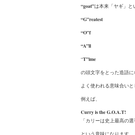
“goat”
は本来「ヤギ」と
“G”reatest
“O”f
“A”ll
T”ime
“
の頭文字をとった造語に
よく使われる意味合いと
例えば、
Curry is the G.O.A.T!
「カリーは史上最高の選
という意味になります。