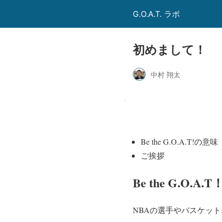
G.O.A.T. ラボ
初めまして！
中村 翔太
Be the G.O.A.T!の意味
ご挨拶
Be the G.O.A
NBAの選手やバスケッ