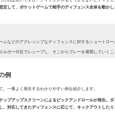
想定して、ポケットゲームで相手のディフェンス全体を動かし
ームなどのアグレッシブなディフェンスに対するショートロー
エルボー付近でレシーブし、そこからプレーを展開していくこ
R5
の例
者 (@coachk_89)
March 3, 2020
て、一番よく発生するわかりやすい例を紹介します。
テップアップスクリーンによるピックアンドロールが発生。ダ
し、対応してきたディフェンスに応じて、キックアウトしたり