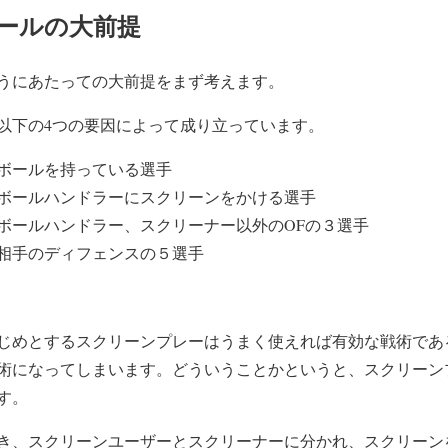
に合わせ、フラットスクリーンへチェンジ
pic.twitter.com/KcO
ールの大前提
者 (@coachk_89)
March 11, 2020
うにあたっての大前提をまず考えます。
以下の4つの要因によって成り立っています。
ボールを持っている選手
ールハンドラーにスクリーンをかける選手
ールハンドラー、スクリーナー以外のOFの３選手
手のディフェンスの５選手
じめとするスクリーンプレーはうまく使えれば有効な戦術であ
術になってしまいます。どういうことかというと、スクリーン
す。
き、スクリーンユーザーとスクリーナーに分かれ、スクリーン