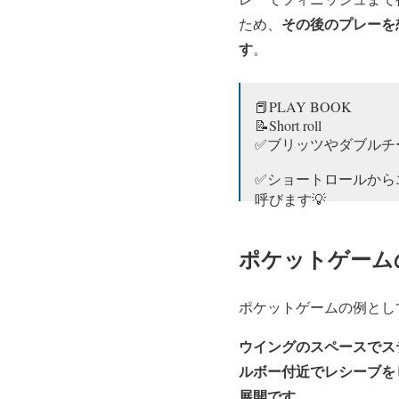
その後のプレーを
ため、
す
。
📕PLAY BOOK
📝Short roll
✅ブリッツやダブルチ
✅ショートロールから
呼びます💡
https://t.co/zPOCKHRB
ポケットゲーム
— Coach K 高校野球指導
ポケットゲームの例とし
ウイングのスペースでス
ルボー付近でレシーブを
展開です。