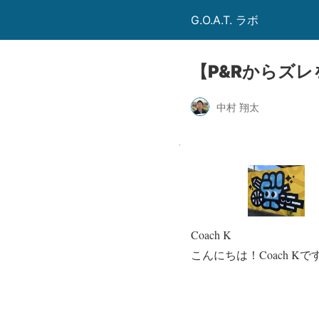
G.O.A.T. ラボ
【P&Rからズ
中村 翔太
Coach K
こんにちは！Coach Kで