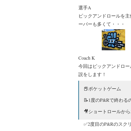
選手A
ピックアンドロールを主
ーバーも多くて・・・
Coach K
今回はピックアンドロー
説をします！
📕ポケットゲーム
📝1度のP&Rで終
🎥ショートロールから
✅2度目のP&Rのス